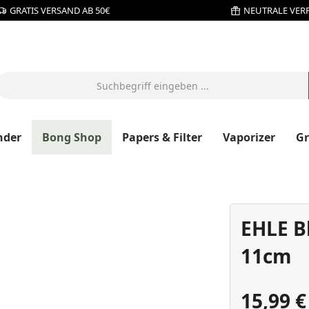
GRATIS VERSAND AB 50€
NEUTRALE VER
nder
Bong Shop
Papers & Filter
Vaporizer
G
EHLE B
11cm
15,99 