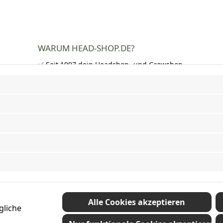
WARUM HEAD-SHOP.DE?
✅ Seit 1997 dein Headshop- und Growshop-
Experte
✅ Über 250.000 zufriedene Kunden in DE,
AT und CH
✅ Kostenloser Versand nach Deutschland
ab 50 €
✅ Schnelle Lieferung und neutrale
Verpackung
✅ Riesige Auswahl an Bongs, Pfeifen,
Papers, Grinder und mehr
Vertrag widerrufen
Alle Cookies akzeptieren
gliche