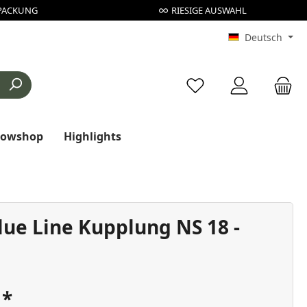
PACKUNG
RIESIGE AUSWAHL
Deutsch
Du hast 0 Produkte au
rowshop
Highlights
lue Line Kupplung NS 18 -
€