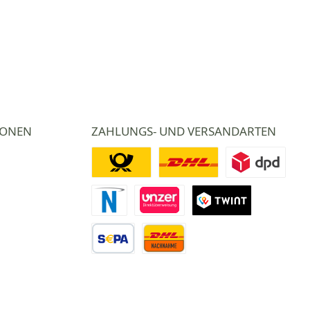
IONEN
ZAHLUNGS- UND VERSANDARTEN
Deutsche Post
DHL
DPD
Novalnet Zahlung
Direktüberweisung
TWINT
Vorkasse Überweisung
Nachnahme