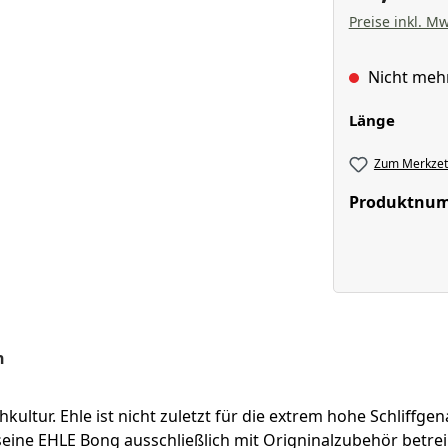
Preise inkl. Mw
Nicht meh
auswä
Länge
Zum Merkzett
Produktnu
n
ltur. Ehle ist nicht zuletzt für die extrem hohe Schliffg
e seine EHLE Bong ausschließlich mit Origninalzubehör betre