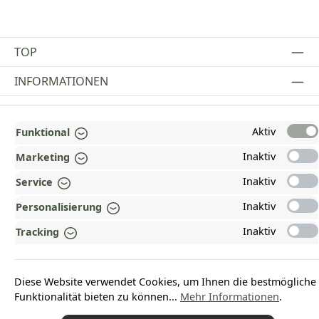
TOP
INFORMATIONEN
GESETZLICHE INFORMATIONEN
Aktiv
Funktional
ZAHLUNGS- UND VERSANDARTEN
Inaktiv
Marketing
AUSGEZEICHNET UND ZERTIFIZIERT!
Inaktiv
Service
WARUM HEAD-SHOP.DE?
Inaktiv
Personalisierung
UNSERE COMMUNITIES
Inaktiv
Tracking
Vertrag widerrufen
Diese Website verwendet Cookies, um Ihnen die bestmögliche
Funktionalität bieten zu können...
Mehr Informationen
.