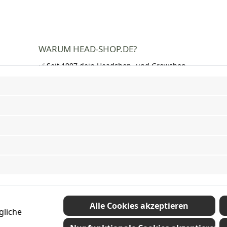
WARUM HEAD-SHOP.DE?
✅ Seit 1997 dein Headshop- und Growshop-
Experte
✅ Über 250.000 zufriedene Kunden in DE,
AT und CH
✅ Kostenloser Versand nach Deutschland
ab 50 €
✅ Schnelle Lieferung und neutrale
Verpackung
✅ Riesige Auswahl an Bongs, Pfeifen,
Papers, Grinder und mehr
Vertrag widerrufen
Alle Cookies akzeptieren
gliche