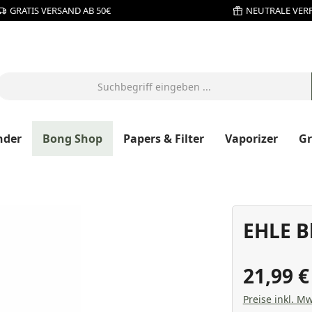
GRATIS VERSAND AB 50€
NEUTRALE VER
nder
Bong Shop
Papers & Filter
Vaporizer
G
EHLE B
21,99 
Preise inkl. Mw