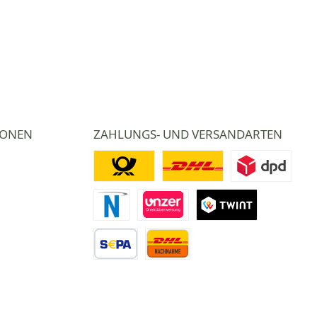
IONEN
ZAHLUNGS- UND VERSANDARTEN
Deutsche Post
DHL
DPD
Novalnet Zahlung
Direktüberweisung
TWINT
Vorkasse Überweisung
Nachnahme