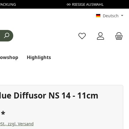
PACKUNG
RIESIGE AUSWAHL
Deutsch
Du hast 0 Produkte au
rowshop
Highlights
lue Diffusor NS 14 - 11cm
€
St., zzgl. Versand