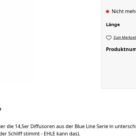
Nicht meh
auswä
Länge
Zum Merkzett
Produktnu
n
ier die 14,5er Diffusoren aus der Blue Line Serie in untersc
r Schliff stimmt - EHLE kann das).