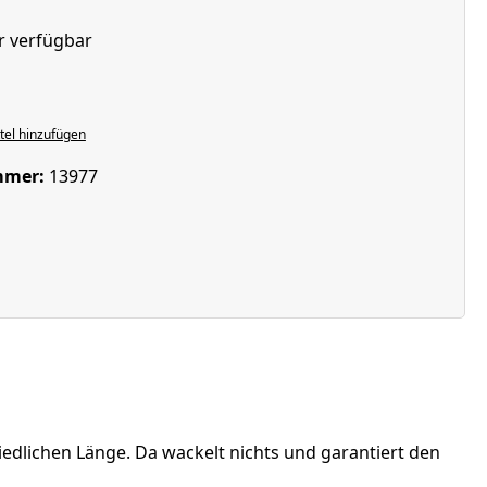
r verfügbar
hlen
el hinzufügen
mmer:
13977
hiedlichen Länge. Da wackelt nichts und garantiert den