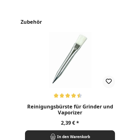
Produktgalerie überspringen
Zubehör
Durchschnittliche Bewertung von 4.6 von 5 Sternen
Reinigungsbürste für Grinder und
Vaporizer
Regulärer Preis:
2,39 €
In den Warenkorb