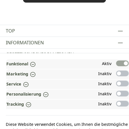
TOP
INFORMATIONEN
GESETZLICHE INFORMATIONEN
Aktiv
Funktional
ZAHLUNGS- UND VERSANDARTEN
Inaktiv
Marketing
AUSGEZEICHNET UND ZERTIFIZIERT!
Inaktiv
Service
WARUM HEAD-SHOP.DE?
Inaktiv
Personalisierung
UNSERE COMMUNITIES
Inaktiv
Tracking
Vertrag widerrufen
Diese Website verwendet Cookies, um Ihnen die bestmögliche