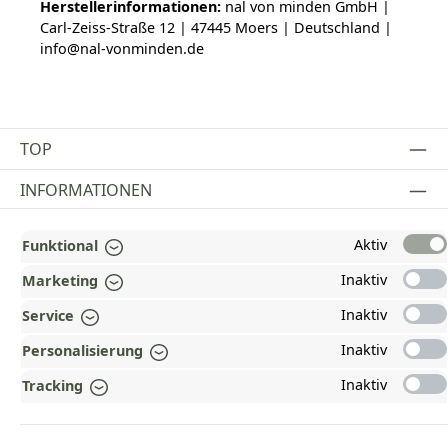
Herstellerinformationen:
nal von minden GmbH |
Carl-Zeiss-Straße 12 | 47445 Moers | Deutschland |
info@nal-vonminden.de
TOP
INFORMATIONEN
GESETZLICHE INFORMATIONEN
Aktiv
Funktional
ZAHLUNGS- UND VERSANDARTEN
Inaktiv
Marketing
AUSGEZEICHNET UND ZERTIFIZIERT!
Inaktiv
Service
Inaktiv
Personalisierung
WARUM HEAD-SHOP.DE?
Inaktiv
Tracking
UNSERE COMMUNITIES