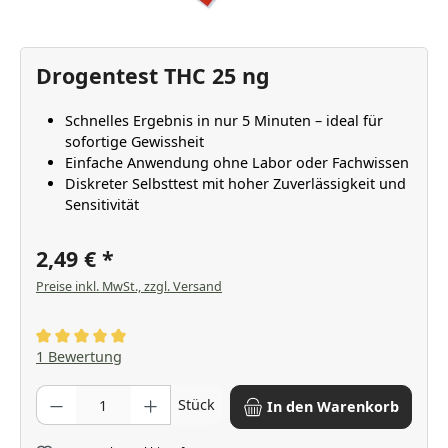
Drogentest THC 25 ng
Schnelles Ergebnis in nur 5 Minuten – ideal für
sofortige Gewissheit
Einfache Anwendung ohne Labor oder Fachwissen
Diskreter Selbsttest mit hoher Zuverlässigkeit und
Sensitivität
2,49 €
Preise inkl. MwSt., zzgl. Versand
Durchschnittliche Bewertung von 5 von 5 Sternen
1 Bewertung
Produkt Anzahl: Gib den gewünschten Wert ein oder benutze die Scha
Stück
In den Warenkorb