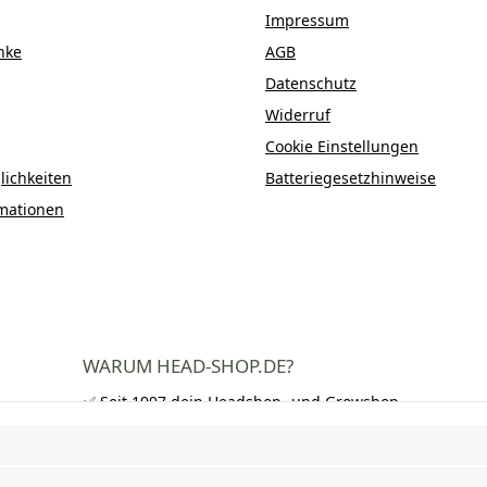
Impressum
nke
AGB
Datenschutz
Widerruf
Cookie Einstellungen
ichkeiten
Batteriegesetzhinweise
mationen
WARUM HEAD-SHOP.DE?
✅ Seit 1997 dein Headshop- und Growshop-
Experte
✅ Über 250.000 zufriedene Kunden in DE,
AT und CH