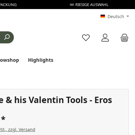
PACKUNG
RIESIGE AUSWAHL
Deutsch
Du hast 0 Produkte au
rowshop
Highlights
e & his Valentin Tools - Eros
€
St., zzgl. Versand