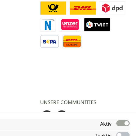
Deutsche Post
DHL
DPD
Novalnet Zahlung
Direktüberweisung
TWINT
Vorkasse Überweisung
Nachnahme
UNSERE COMMUNITIES
Facebook
Instagram
Aktiv
Inaktiv