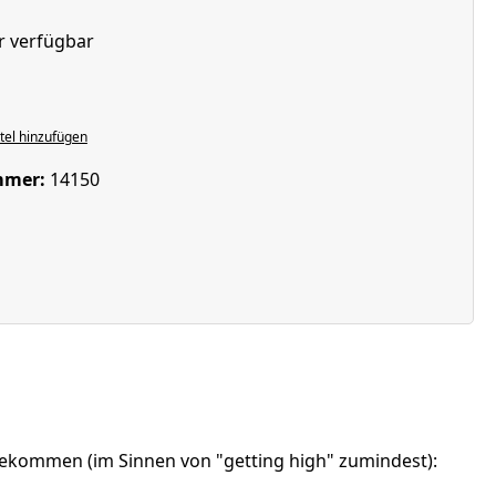
r verfügbar
en
el hinzufügen
mmer:
14150
ekommen (im Sinnen von "getting high" zumindest):