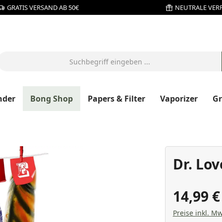
GRATIS VERSAND AB 50€
NEUTRALE VER
nder
Bong Shop
Papers & Filter
Vaporizer
G
Dr. Lov
14,99 
Preise inkl. Mw