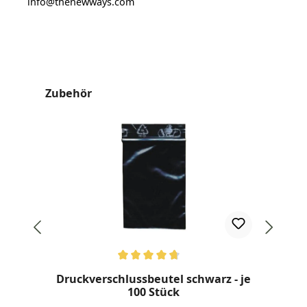
info@thenewways.com
Produktgalerie überspringen
Zubehör
Durchschnittliche Bewertung von 4.67 von 5 Sternen
Druckverschlussbeutel schwarz - je
100 Stück