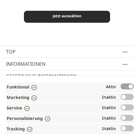
Jetzt auswählen
TOP
INFORMATIONEN
GESETZLICHE INFORMATIONEN
Aktiv
Funktional
ZAHLUNGS- UND VERSANDARTEN
Inaktiv
Marketing
AUSGEZEICHNET UND ZERTIFIZIERT!
Inaktiv
Service
WARUM HEAD-SHOP.DE?
Inaktiv
Personalisierung
UNSERE COMMUNITIES
Inaktiv
Tracking