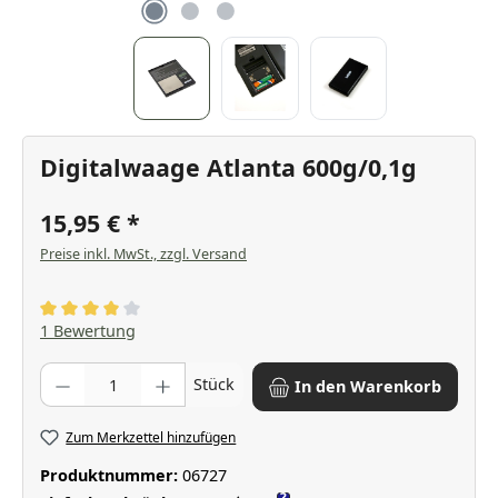
Digitalwaage Atlanta 600g/0,1g
15,95 €
Preise inkl. MwSt., zzgl. Versand
Durchschnittliche Bewertung von 4 von 5 Sternen
1 Bewertung
Produkt Anzahl: Gib den gewünschten Wert ein oder benutze die Scha
Stück
In den Warenkorb
Zum Merkzettel hinzufügen
Produktnummer:
06727
?