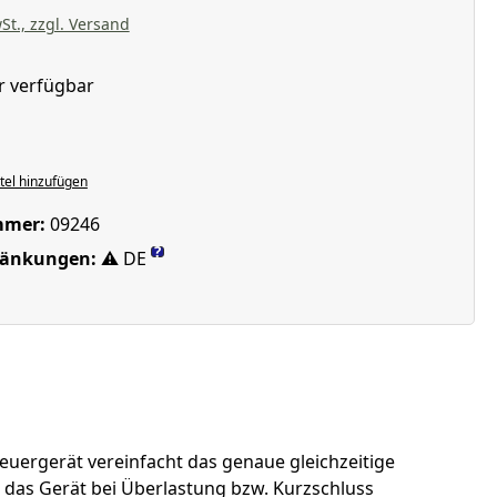
St., zzgl. Versand
r verfügbar
wählen
el hinzufügen
mmer:
09246
?
ränkungen:
⚠ DE
teuergerät vereinfacht das genaue gleichzeitige
das Gerät bei Überlastung bzw. Kurzschluss