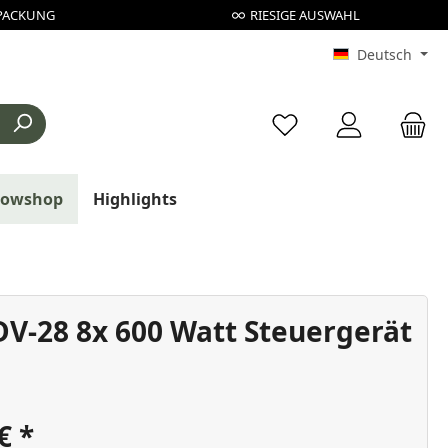
PACKUNG
RIESIGE AUSWAHL
Deutsch
Du hast 0 Produkte au
rowshop
Highlights
DV-28 8x 600 Watt Steuergerät
 €