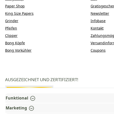
Paper Shop
Gratisgesche
King Size Papers
Newsletter
Grinder
Infobase
Pfeifen
Kontakt
Clipper
Zahlungsmögl
Bong Köpfe
Versandinfor
Bong Vorkühler
Coupons
AUSGEZEICHNET UND ZERTIFIZIERT!
Funktional
Marketing