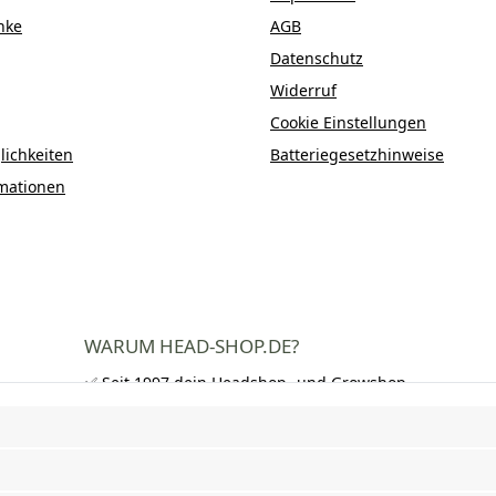
nke
AGB
Datenschutz
Widerruf
Cookie Einstellungen
ichkeiten
Batteriegesetzhinweise
mationen
WARUM HEAD-SHOP.DE?
✅ Seit 1997 dein Headshop- und Growshop-
Experte
✅ Über 250.000 zufriedene Kunden in DE,
AT und CH
✅ Kostenloser Versand nach Deutschland