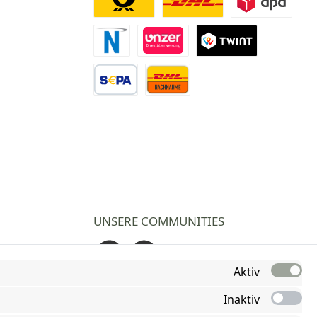
Deutsche Post
DHL
DPD
Novalnet Zahlung
Direktüberweisung
TWINT
Vorkasse Überweisung
Nachnahme
UNSERE COMMUNITIES
Facebook
Instagram
Aktiv
Inaktiv