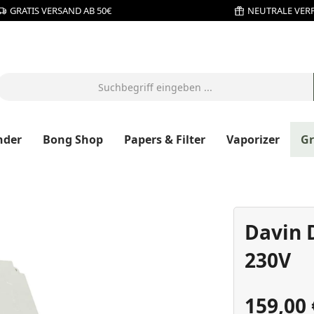
GRATIS VERSAND AB 50€
NEUTRALE VER
nder
Bong Shop
Papers & Filter
Vaporizer
G
Davin 
230V
159,00