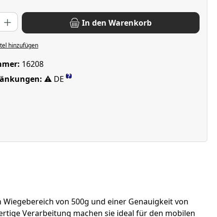
: Gib den gewünschten Wert ein oder benutze die Schaltflächen u
In den Warenkorb
el hinzufügen
mmer:
16208
?
ränkungen:
⚠ DE
n Wiegebereich von 500g und einer Genauigkeit von
rtige Verarbeitung machen sie ideal für den mobilen