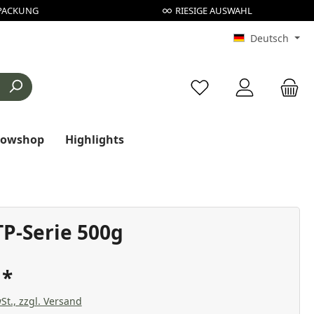
PACKUNG
RIESIGE AUSWAHL
Deutsch
Du hast 0 Produkte au
rowshop
Highlights
TP-Serie 500g
€
St., zzgl. Versand