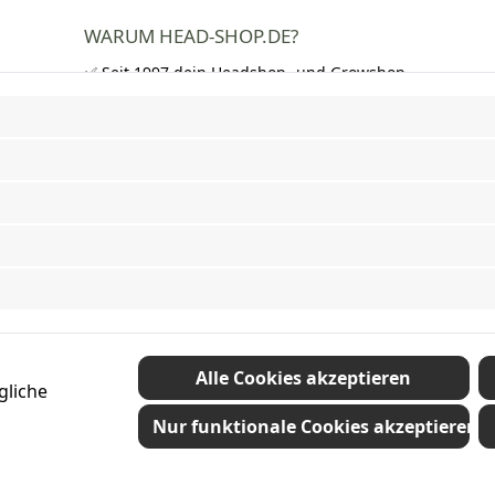
WARUM HEAD-SHOP.DE?
✅ Seit 1997 dein Headshop- und Growshop-
Experte
✅ Über 250.000 zufriedene Kunden in DE,
AT und CH
✅ Kostenloser Versand nach Deutschland
ab 50 €
✅ Schnelle Lieferung und neutrale
Verpackung
✅ Riesige Auswahl an Bongs, Pfeifen,
Papers, Grinder und mehr
Vertrag widerrufen
Alle Cookies akzeptieren
gliche
Nur funktionale Cookies akzeptieren
etzl. Mehrwertsteuer zzgl.
Versandkosten
und ggf. Nachnahmegebühren, wenn nic
© 2026 Plamundo GmbH - Alle Rechte vorbehalten. Theme by
ThemeWare®