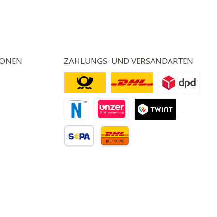
IONEN
ZAHLUNGS- UND VERSANDARTEN
Deutsche Post
DHL
DPD
Novalnet Zahlung
Direktüberweisung
TWINT
Vorkasse Überweisung
Nachnahme