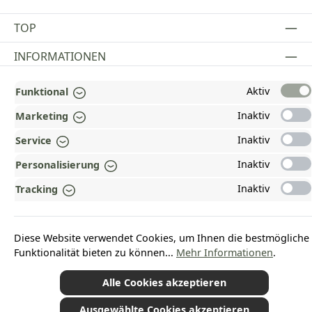
TOP
INFORMATIONEN
GESETZLICHE INFORMATIONEN
Aktiv
Funktional
ZAHLUNGS- UND VERSANDARTEN
Inaktiv
Marketing
Inaktiv
Service
AUSGEZEICHNET UND ZERTIFIZIERT!
Inaktiv
Personalisierung
WARUM HEAD-SHOP.DE?
Inaktiv
Tracking
UNSERE COMMUNITIES
Diese Website verwendet Cookies, um Ihnen die bestmögliche
Vertrag widerrufen
Funktionalität bieten zu können...
Mehr Informationen
.
Alle Cookies akzeptieren
Ausgewählte Cookies akzeptieren
*Alle Preise inkl. gesetzl. Mehrwertsteuer zzgl.
Versandkosten
und ggf.