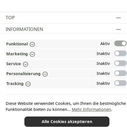
TOP
INFORMATIONEN
GESETZLICHE INFORMATIONEN
Aktiv
Funktional
ZAHLUNGS- UND VERSANDARTEN
Inaktiv
Marketing
Inaktiv
Service
AUSGEZEICHNET UND ZERTIFIZIERT!
Inaktiv
Personalisierung
WARUM HEAD-SHOP.DE?
Inaktiv
Tracking
UNSERE COMMUNITIES
Diese Website verwendet Cookies, um Ihnen die bestmögliche
Vertrag widerrufen
Funktionalität bieten zu können...
Mehr Informationen
.
Alle Cookies akzeptieren