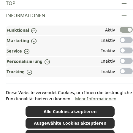
TOP
INFORMATIONEN
GESETZLICHE INFORMATIONEN
Aktiv
Funktional
ZAHLUNGS- UND VERSANDARTEN
Inaktiv
Marketing
Inaktiv
Service
AUSGEZEICHNET UND ZERTIFIZIERT!
Inaktiv
Personalisierung
WARUM HEAD-SHOP.DE?
Inaktiv
Tracking
UNSERE COMMUNITIES
Diese Website verwendet Cookies, um Ihnen die bestmögliche
Vertrag widerrufen
Funktionalität bieten zu können...
Mehr Informationen
.
Alle Cookies akzeptieren
Ausgewählte Cookies akzeptieren
*Alle Preise inkl. gesetzl. Mehrwertsteuer zzgl.
Versandkosten
und ggf.
Nachnahmegebühren, wenn nicht anders angegeben.
© 2026 Plamundo GmbH - Alle Rechte vorbehalten. Theme by
ThemeWare®