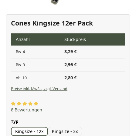
Cones Kingsize 12er Pack
Anzahl
Stückpreis
3,29 €
Bis
4
2,96 €
Bis
9
2,80 €
Ab
10
Preise inkl. MwSt., zzgl. Versand
Durchschnittliche Bewertung von 5 von 5 Sternen
8 Bewertungen
auswählen
Typ
Kingsize - 12x
Kingsize - 3x