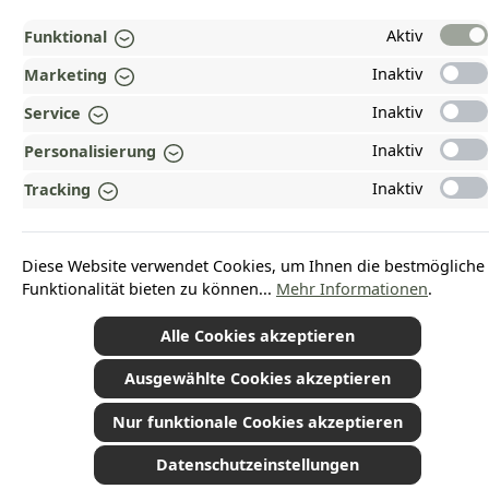
ZAHLUNGS- UND VERSANDARTEN
Aktiv
Funktional
Inaktiv
Marketing
AUSGEZEICHNET UND ZERTIFIZIERT!
Inaktiv
Service
WARUM HEAD-SHOP.DE?
Inaktiv
Personalisierung
UNSERE COMMUNITIES
Inaktiv
Tracking
Vertrag widerrufen
Diese Website verwendet Cookies, um Ihnen die bestmögliche
Funktionalität bieten zu können...
Mehr Informationen
.
Alle Cookies akzeptieren
*Alle Preise inkl. gesetzl. Mehrwertsteuer zzgl.
Versandkosten
und ggf.
Nachnahmegebühren, wenn nicht anders angegeben.
© 2026 Plamundo GmbH - Alle Rechte vorbehalten. Theme by
ThemeWare®
Ausgewählte Cookies akzeptieren
Nur funktionale Cookies akzeptieren
Datenschutzeinstellungen