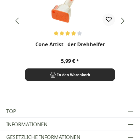
Durchschnittliche Bewertung von 4 von 5 Sternen
Cone Artist - der Drehhelfer
Regulärer Preis:
5,99 €
In den Warenkorb
TOP
INFORMATIONEN
GESETZLICHE INFORMATIONEN