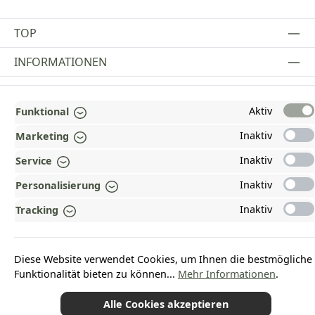
TOP
INFORMATIONEN
GESETZLICHE INFORMATIONEN
Aktiv
Funktional
ZAHLUNGS- UND VERSANDARTEN
Inaktiv
Marketing
AUSGEZEICHNET UND ZERTIFIZIERT!
Inaktiv
Service
WARUM HEAD-SHOP.DE?
Inaktiv
Personalisierung
UNSERE COMMUNITIES
Inaktiv
Tracking
Vertrag widerrufen
Diese Website verwendet Cookies, um Ihnen die bestmögliche
Funktionalität bieten zu können...
Mehr Informationen
.
Alle Cookies akzeptieren