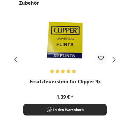
Produktgalerie überspringen
Zubehör
Durchschnittliche Bewertung von 5 von 5 Sternen
Ersatzfeuerstein für Clipper 9x
Regulärer Preis:
1,39 €
In den Warenkorb