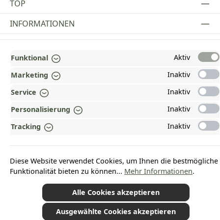
TOP
INFORMATIONEN
GESETZLICHE INFORMATIONEN
Aktiv
Funktional
ZAHLUNGS- UND VERSANDARTEN
Inaktiv
Marketing
AUSGEZEICHNET UND ZERTIFIZIERT!
Inaktiv
Service
WARUM HEAD-SHOP.DE?
Inaktiv
Personalisierung
UNSERE COMMUNITIES
Inaktiv
Tracking
Vertrag widerrufen
Diese Website verwendet Cookies, um Ihnen die bestmögliche
Funktionalität bieten zu können...
Mehr Informationen
.
Alle Cookies akzeptieren
*Alle Preise inkl. gesetzl. Mehrwertsteuer zzgl.
Versandkosten
und ggf.
Nachnahmegebühren, wenn nicht anders angegeben.
Ausgewählte Cookies akzeptieren
© 2026 Plamundo GmbH - Alle Rechte vorbehalten. Theme by
ThemeWare®