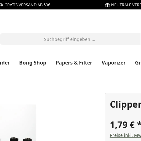
GRATIS VERSAND AB 50€
NEUTRALE VER
nder
Bong Shop
Papers & Filter
Vaporizer
G
Clippe
1,79 €
Preise inkl. Mw