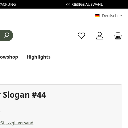
PACKUNG
RIESIGE AUSWAHL
Deutsch
Du hast 0 Produkte au
rowshop
Highlights
r Slogan #44
St., zzgl. Versand