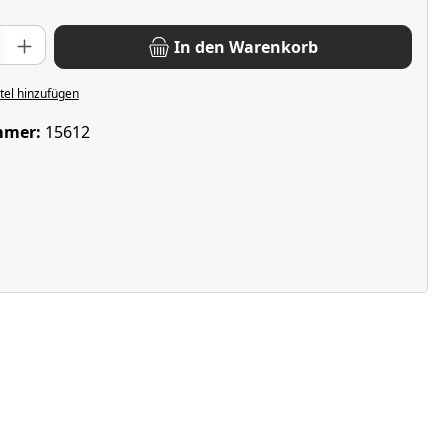
: Gib den gewünschten Wert ein oder benutze die Schaltflächen u
In den Warenkorb
el hinzufügen
mmer:
15612