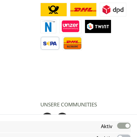
Deutsche Post
DHL
DPD
Novalnet Zahlung
Direktüberweisung
TWINT
Vorkasse Überweisung
Nachnahme
UNSERE COMMUNITIES
Facebook
Instagram
Aktiv