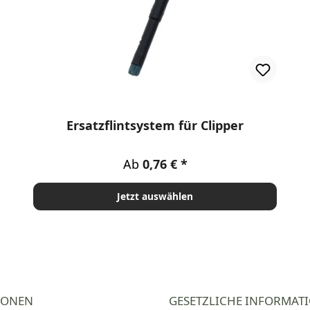
en
Ersatzflintsystem für Clipper
Regulärer Preis:
Ab
0,76 €
Jetzt auswählen
IONEN
GESETZLICHE INFORMAT