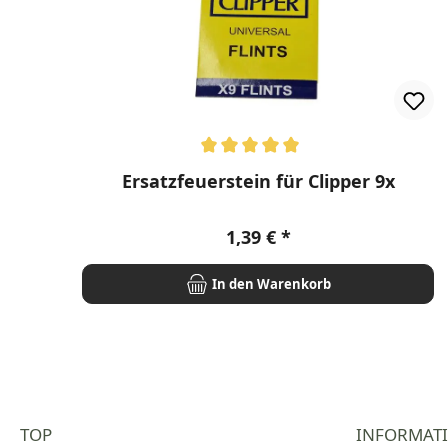
Durchschnittliche Bewertung von 5 von 5 Stern
Ersatzfeuerstein für Clipper 9x
Regulärer Preis:
1,39 €
In den Warenkorb
TOP
INFORMAT