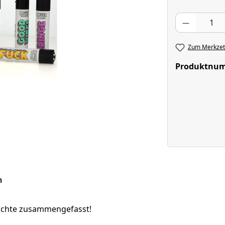
Produkt Anzahl
Zum Merkzett
Produktnu
n
hichte zusammengefasst!