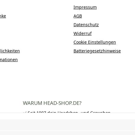
Impressum
nke
AGB
Datenschutz
Widerruf
Cookie Einstellungen
ichkeiten
Batteriegesetzhinweise
mationen
WARUM HEAD-SHOP.DE?
✅ Seit 1997 dein Headshop- und Growshop-
Experte
✅ Über 250.000 zufriedene Kunden in DE,
AT und CH