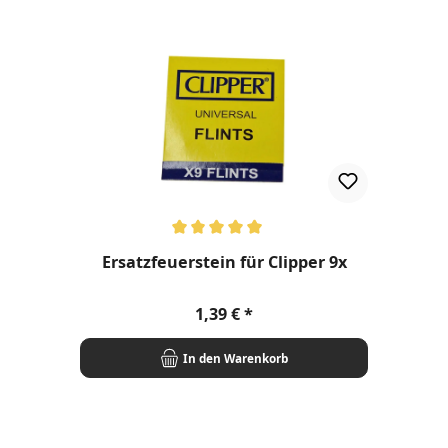
Durchschnittliche Bewertung von 5 von 5 Sternen
Ersatzfeuerstein für Clipper 9x
Regulärer Preis:
1,39 €
In den Warenkorb