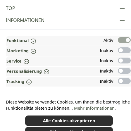
TOP
INFORMATIONEN
GESETZLICHE INFORMATIONEN
Aktiv
Funktional
ZAHLUNGS- UND VERSANDARTEN
Inaktiv
Marketing
AUSGEZEICHNET UND ZERTIFIZIERT!
Inaktiv
Service
WARUM HEAD-SHOP.DE?
Inaktiv
Personalisierung
UNSERE COMMUNITIES
Inaktiv
Tracking
Vertrag widerrufen
Diese Website verwendet Cookies, um Ihnen die bestmögliche
Funktionalität bieten zu können...
Mehr Informationen
.
Alle Cookies akzeptieren
*Alle Preise inkl. gesetzl. Mehrwertsteuer zzgl.
Versandkosten
und ggf.
Nachnahmegebühren, wenn nicht anders angegeben.