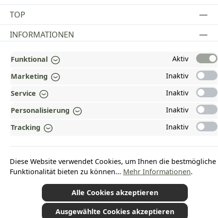
TOP
INFORMATIONEN
GESETZLICHE INFORMATIONEN
Aktiv
Funktional
ZAHLUNGS- UND VERSANDARTEN
Inaktiv
Marketing
Inaktiv
Service
AUSGEZEICHNET UND ZERTIFIZIERT!
Inaktiv
Personalisierung
WARUM HEAD-SHOP.DE?
Inaktiv
Tracking
UNSERE COMMUNITIES
Diese Website verwendet Cookies, um Ihnen die bestmögliche
Vertrag widerrufen
Funktionalität bieten zu können...
Mehr Informationen
.
Alle Cookies akzeptieren
Ausgewählte Cookies akzeptieren
*Alle Preise inkl. gesetzl. Mehrwertsteuer zzgl.
Versandkosten
und ggf.