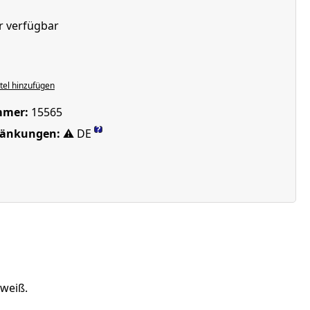
r verfügbar
len
el hinzufügen
mmer:
15565
?
ränkungen:
⚠ DE
 weiß.