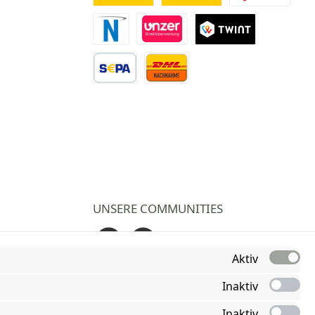
Deutsche Post
DHL
DPD
Novalnet Zahlung
Direktüberweisung
TWINT
Vorkasse Überweisung
Nachnahme
UNSERE COMMUNITIES
Facebook
Instagram
Aktiv
Inaktiv
Inaktiv