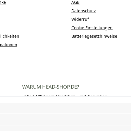
nke
AGB
Datenschutz
Widerruf
Cookie Einstellungen
ichkeiten
Batteriegesetzhinweise
mationen
WARUM HEAD-SHOP.DE?
✅ Seit 1997 dein Headshop- und Growshop-
Experte
✅ Über 250.000 zufriedene Kunden in DE,
AT und CH
✅ Kostenloser Versand nach Deutschland
ab 50 €