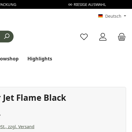
PACKUNG
RIESIGE AUSWAHL
Deutsch
Du hast 0 Produkte au
rowshop
Highlights
 Jet Flame Black
St., zzgl. Versand