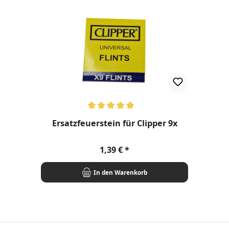
Durchschnittliche Bewertung von 5 von 5 Sternen
Ersatzfeuerstein für Clipper 9x
Regulärer Preis:
1,39 €
In den Warenkorb