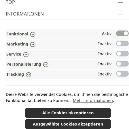
TOP
INFORMATIONEN
GESETZLICHE INFORMATIONEN
Aktiv
Funktional
ZAHLUNGS- UND VERSANDARTEN
Inaktiv
Marketing
AUSGEZEICHNET UND ZERTIFIZIERT!
Inaktiv
Service
WARUM HEAD-SHOP.DE?
Inaktiv
Personalisierung
UNSERE COMMUNITIES
Inaktiv
Tracking
Vertrag widerrufen
Diese Website verwendet Cookies, um Ihnen die bestmögliche
Funktionalität bieten zu können...
Mehr Informationen
.
Alle Cookies akzeptieren
*Alle Preise inkl. gesetzl. Mehrwertsteuer zzgl.
Versandkosten
und ggf.
Nachnahmegebühren, wenn nicht anders angegeben.
Ausgewählte Cookies akzeptieren
© 2026 Plamundo GmbH - Alle Rechte vorbehalten. Theme by
ThemeWare®