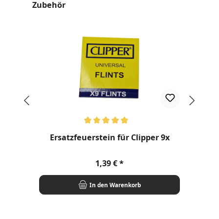
Produktgalerie überspringen
Zubehör
Durchschnittliche Bewertung von 5 von 5 Sternen
Ersatzfeuerstein für Clipper 9x
Regulärer Preis:
1,39 €
In den Warenkorb