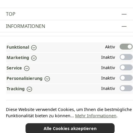
TOP
INFORMATIONEN
GESETZLICHE INFORMATIONEN
Aktiv
Funktional
ZAHLUNGS- UND VERSANDARTEN
Inaktiv
Marketing
AUSGEZEICHNET UND ZERTIFIZIERT!
Inaktiv
Service
WARUM HEAD-SHOP.DE?
Inaktiv
Personalisierung
UNSERE COMMUNITIES
Inaktiv
Tracking
Vertrag widerrufen
Diese Website verwendet Cookies, um Ihnen die bestmögliche
Funktionalität bieten zu können...
Mehr Informationen
.
Alle Cookies akzeptieren