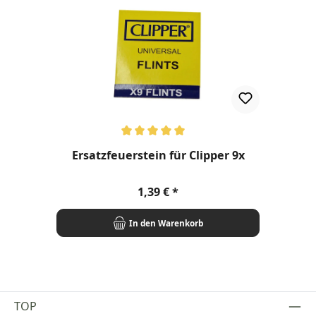
Durchschnittliche Bewertung von 5 von 5 Sternen
Ersatzfeuerstein für Clipper 9x
Regulärer Preis:
1,39 €
In den Warenkorb
TOP