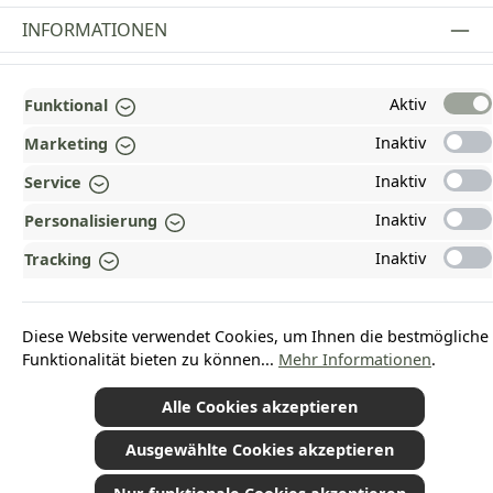
INFORMATIONEN
GESETZLICHE INFORMATIONEN
Aktiv
Funktional
ZAHLUNGS- UND VERSANDARTEN
Inaktiv
Marketing
AUSGEZEICHNET UND ZERTIFIZIERT!
Inaktiv
Service
WARUM HEAD-SHOP.DE?
Inaktiv
Personalisierung
UNSERE COMMUNITIES
Inaktiv
Tracking
Vertrag widerrufen
Diese Website verwendet Cookies, um Ihnen die bestmögliche
Funktionalität bieten zu können...
Mehr Informationen
.
Alle Cookies akzeptieren
*Alle Preise inkl. gesetzl. Mehrwertsteuer zzgl.
Versandkosten
und ggf.
Nachnahmegebühren, wenn nicht anders angegeben.
Ausgewählte Cookies akzeptieren
© 2026 Plamundo GmbH - Alle Rechte vorbehalten. Theme by
ThemeWare®