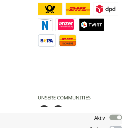
Deutsche Post
DHL
DPD
Novalnet Zahlung
Direktüberweisung
TWINT
Vorkasse Überweisung
Nachnahme
UNSERE COMMUNITIES
Facebook
Instagram
Aktiv