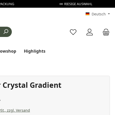
PACKUNG
RIESIGE AUSWAHL
Deutsch
Du hast 0 Produkte au
rowshop
Highlights
 Crystal Gradient
St., zzgl. Versand