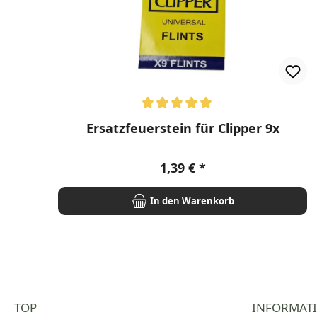
Durchschnittliche Bewertung von 5 von 5 Stern
Ersatzfeuerstein für Clipper 9x
Regulärer Preis:
1,39 €
In den Warenkorb
TOP
INFORMAT