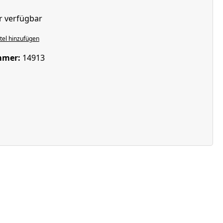
r verfügbar
el hinzufügen
mmer:
14913