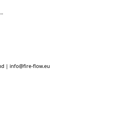
..
d | info@fire-flow.eu