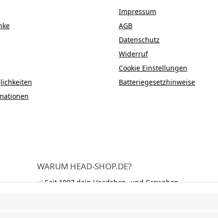
Impressum
nke
AGB
Datenschutz
Widerruf
Cookie Einstellungen
ichkeiten
Batteriegesetzhinweise
mationen
WARUM HEAD-SHOP.DE?
✅ Seit 1997 dein Headshop- und Growshop-
Experte
✅ Über 250.000 zufriedene Kunden in DE,
AT und CH