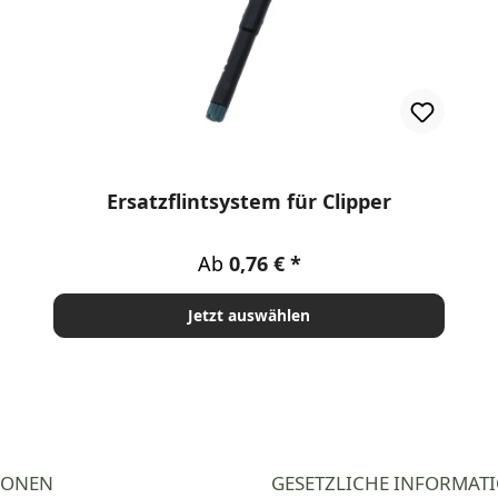
en
Ersatzflintsystem für Clipper
Regulärer Preis:
Ab
0,76 €
Jetzt auswählen
IONEN
GESETZLICHE INFORMAT