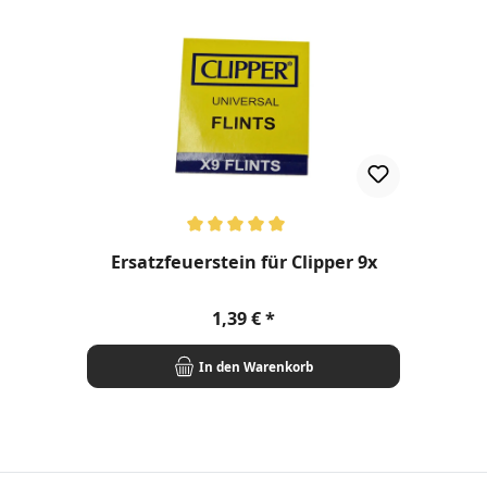
Durchschnittliche Bewertung von 5 von 5 Sternen
Ersatzfeuerstein für Clipper 9x
Regulärer Preis:
1,39 €
In den Warenkorb