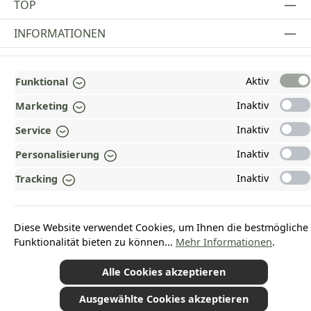
TOP
INFORMATIONEN
GESETZLICHE INFORMATIONEN
Aktiv
Funktional
ZAHLUNGS- UND VERSANDARTEN
Inaktiv
Marketing
AUSGEZEICHNET UND ZERTIFIZIERT!
Inaktiv
Service
WARUM HEAD-SHOP.DE?
Inaktiv
Personalisierung
UNSERE COMMUNITIES
Inaktiv
Tracking
Vertrag widerrufen
Diese Website verwendet Cookies, um Ihnen die bestmögliche
Funktionalität bieten zu können...
Mehr Informationen
.
Alle Cookies akzeptieren
*Alle Preise inkl. gesetzl. Mehrwertsteuer zzgl.
Versandkosten
und ggf.
Nachnahmegebühren, wenn nicht anders angegeben.
Ausgewählte Cookies akzeptieren
© 2026 Plamundo GmbH - Alle Rechte vorbehalten. Theme by
ThemeWare®