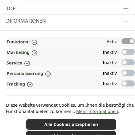
TOP
INFORMATIONEN
GESETZLICHE INFORMATIONEN
Aktiv
Funktional
ZAHLUNGS- UND VERSANDARTEN
Inaktiv
Marketing
AUSGEZEICHNET UND ZERTIFIZIERT!
Inaktiv
Service
WARUM HEAD-SHOP.DE?
Inaktiv
Personalisierung
UNSERE COMMUNITIES
Inaktiv
Tracking
Vertrag widerrufen
Diese Website verwendet Cookies, um Ihnen die bestmögliche
Funktionalität bieten zu können...
Mehr Informationen
.
Alle Cookies akzeptieren
*Alle Preise inkl. gesetzl. Mehrwertsteuer zzgl.
Versandkosten
und ggf.
Nachnahmegebühren, wenn nicht anders angegeben.