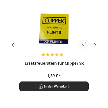
Durchschnittliche Bewertung von 5 von 5 Sternen
Ersatzfeuerstein für Clipper 9x
Regulärer Preis:
1,39 €
In den Warenkorb