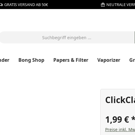
GRATIS VERSAND AB 50€
NEUTRALE VER
nder
Bong Shop
Papers & Filter
Vaporizer
G
ClickC
1,99 €
Preise inkl. Mw