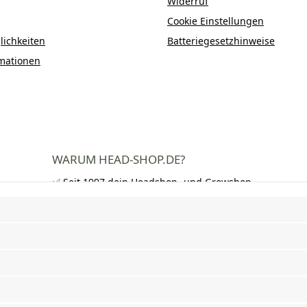
Widerruf
Cookie Einstellungen
ichkeiten
Batteriegesetzhinweise
mationen
WARUM HEAD-SHOP.DE?
✅ Seit 1997 dein Headshop- und Growshop-
Experte
✅ Über 250.000 zufriedene Kunden in DE,
AT und CH
✅ Kostenloser Versand nach Deutschland
ab 50 €
✅ Schnelle Lieferung und neutrale
Verpackung
✅ Riesige Auswahl an Bongs, Pfeifen,