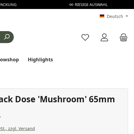
PACKUNG
RIESIGE AUSWAHL
Deutsch
Du hast 0 Produkte au
rowshop
Highlights
lack Dose 'Mushroom' 65mm
St., zzgl. Versand