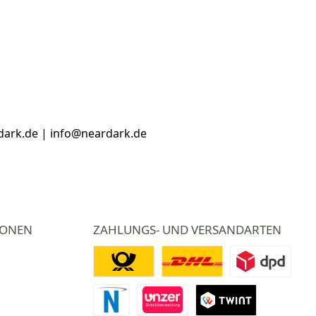
dark.de | info@neardark.de
IONEN
ZAHLUNGS- UND VERSANDARTEN
Deutsche Post
DHL
DPD