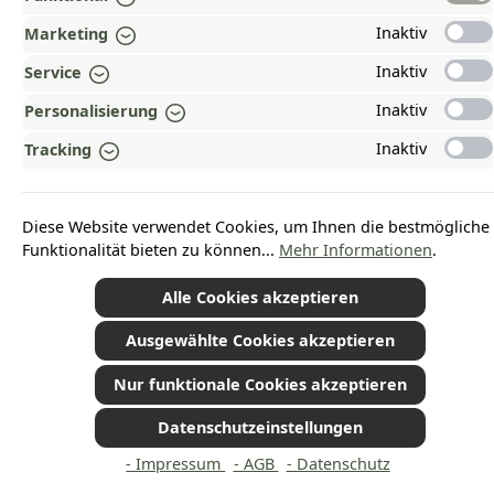
Inaktiv
Marketing
AUSGEZEICHNET UND ZERTIFIZIERT!
Inaktiv
Service
WARUM HEAD-SHOP.DE?
Inaktiv
Personalisierung
UNSERE COMMUNITIES
Inaktiv
Tracking
Vertrag widerrufen
Diese Website verwendet Cookies, um Ihnen die bestmögliche
Funktionalität bieten zu können...
Mehr Informationen
.
Alle Cookies akzeptieren
*Alle Preise inkl. gesetzl. Mehrwertsteuer zzgl.
Versandkosten
und ggf.
Nachnahmegebühren, wenn nicht anders angegeben.
Ausgewählte Cookies akzeptieren
© 2026 Plamundo GmbH - Alle Rechte vorbehalten. Theme by
ThemeWare®
Nur funktionale Cookies akzeptieren
Datenschutzeinstellungen
- Impressum
- AGB
- Datenschutz