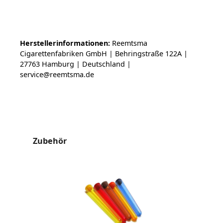
Herstellerinformationen:
Reemtsma
Cigarettenfabriken GmbH | Behringstraße 122A |
27763 Hamburg | Deutschland |
service@reemtsma.de
Produktgalerie überspringen
Zubehör