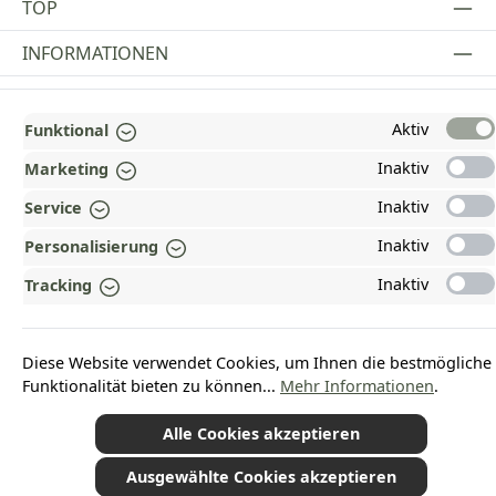
TOP
INFORMATIONEN
GESETZLICHE INFORMATIONEN
Aktiv
Funktional
ZAHLUNGS- UND VERSANDARTEN
Inaktiv
Marketing
AUSGEZEICHNET UND ZERTIFIZIERT!
Inaktiv
Service
WARUM HEAD-SHOP.DE?
Inaktiv
Personalisierung
UNSERE COMMUNITIES
Inaktiv
Tracking
Vertrag widerrufen
Diese Website verwendet Cookies, um Ihnen die bestmögliche
Funktionalität bieten zu können...
Mehr Informationen
.
Alle Cookies akzeptieren
*Alle Preise inkl. gesetzl. Mehrwertsteuer zzgl.
Versandkosten
und ggf.
Nachnahmegebühren, wenn nicht anders angegeben.
Ausgewählte Cookies akzeptieren
© 2026 Plamundo GmbH - Alle Rechte vorbehalten. Theme by
ThemeWare®