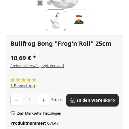
Bullfrog Bong "Frog'n'Roll" 25cm
10,69 €
Preise inkl. MwSt., zzgl. Versand
Durchschnittliche Bewertung von 5 von 5 Sternen
1 Bewertung
Produkt Anzahl: Gib den gewünschten Wert ein oder benutze die Scha
Stück
In den Warenkorb
Zum Merkzettel hinzufügen
Produktnummer:
07647