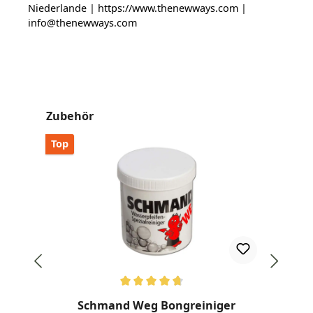
Niederlande | https://www.thenewways.com |
info@thenewways.com
Produktgalerie überspringen
Zubehör
Top
Durchschnittliche Bewertung von 4.77 von 5 Sternen
Dur
Schmand Weg Bongreiniger