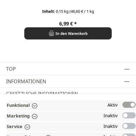
Inhalt:
0.15 kg
(46,60 € / 1 kg
Regulärer Preis:
6,99 €
In den Warenkorb
TOP
INFORMATIONEN
GESETZLICHE INFORMATIONEN
Aktiv
Funktional
ZAHLUNGS- UND VERSANDARTEN
Inaktiv
Marketing
AUSGEZEICHNET UND ZERTIFIZIERT!
Inaktiv
Service
WARUM HEAD-SHOP.DE?