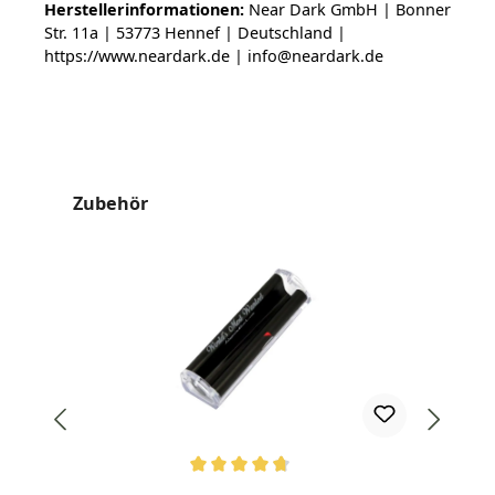
Herstellerinformationen:
Near Dark GmbH | Bonner
Str. 11a | 53773 Hennef | Deutschland |
https://www.neardark.de | info@neardark.de
Produktgalerie überspringen
Zubehör
Durchschnittliche Bewertung von 4.67 von 5 Sternen
Dur