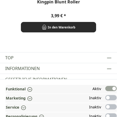
Kingpin Blunt Roller
Regulärer Preis:
3,99 €
In den Warenkorb
TOP
INFORMATIONEN
GESETZLICHE INFORMATIONEN
Aktiv
Funktional
ZAHLUNGS- UND VERSANDARTEN
Inaktiv
Marketing
AUSGEZEICHNET UND ZERTIFIZIERT!
Inaktiv
Service
WARUM HEAD-SHOP.DE?
Inaktiv
Personalisierung