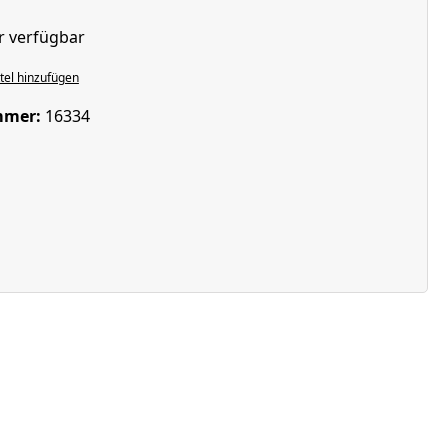
r verfügbar
el hinzufügen
mmer:
16334