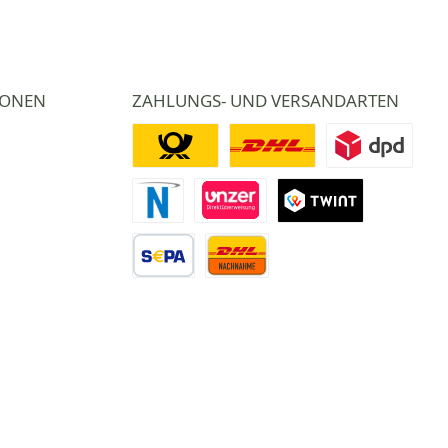
IONEN
ZAHLUNGS- UND VERSANDARTEN
Deutsche Post
DHL
DPD
Novalnet Zahlung
Direktüberweisung
TWINT
Vorkasse Überweisung
Nachnahme