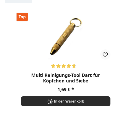
Produktgalerie überspringen
Top
Durchschnittliche Bewertung von 4.8 von 5 Ster
Multi Reinigungs-Tool Dart für
Köpfchen und Siebe
Regulärer Preis:
1,69 €
In den Warenkorb