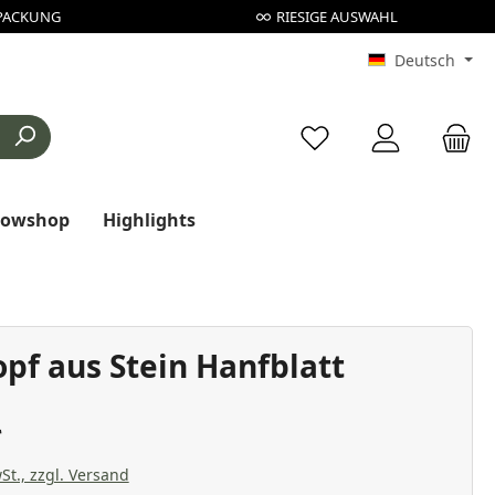
PACKUNG
RIESIGE AUSWAHL
Deutsch
Du hast 0 Produkte au
rowshop
Highlights
pf aus Stein Hanfblatt
St., zzgl. Versand