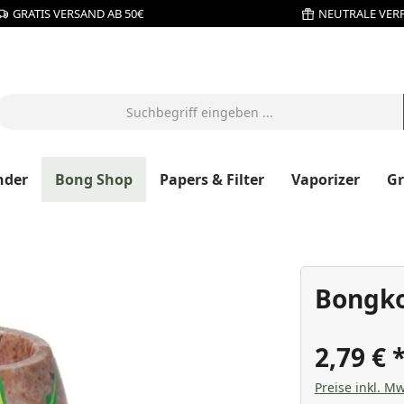
GRATIS VERSAND AB 50€
NEUTRALE VER
nder
Bong Shop
Papers & Filter
Vaporizer
G
Bongko
2,79 €
Preise inkl. Mw