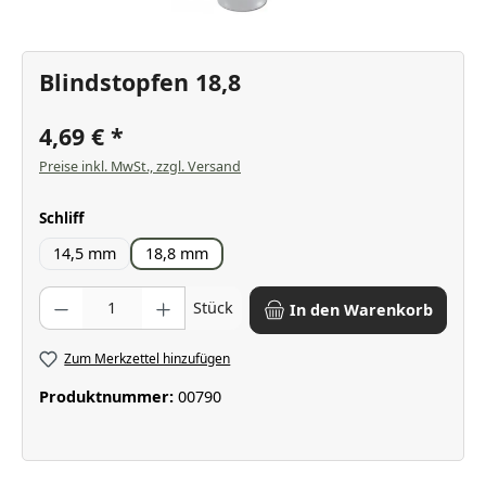
Blindstopfen 18,8
4,69 €
Preise inkl. MwSt., zzgl. Versand
auswählen
Schliff
14,5 mm
18,8 mm
Produkt Anzahl: Gib den gewünschten Wert ein oder benutze die Scha
Stück
In den Warenkorb
Zum Merkzettel hinzufügen
Produktnummer:
00790