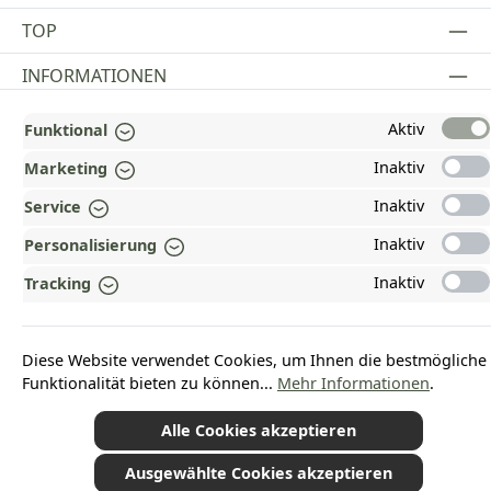
TOP
INFORMATIONEN
GESETZLICHE INFORMATIONEN
Aktiv
Funktional
ZAHLUNGS- UND VERSANDARTEN
Inaktiv
Marketing
Inaktiv
Service
AUSGEZEICHNET UND ZERTIFIZIERT!
Inaktiv
Personalisierung
WARUM HEAD-SHOP.DE?
Inaktiv
Tracking
UNSERE COMMUNITIES
Diese Website verwendet Cookies, um Ihnen die bestmögliche
Vertrag widerrufen
Funktionalität bieten zu können...
Mehr Informationen
.
Alle Cookies akzeptieren
Ausgewählte Cookies akzeptieren
*Alle Preise inkl. gesetzl. Mehrwertsteuer zzgl.
Versandkosten
und ggf.
Nachnahmegebühren, wenn nicht anders angegeben.