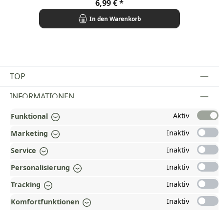
Regulärer Preis:
6,99 €
In den Warenkorb
TOP
INFORMATIONEN
Aktiv
GESETZLICHE INFORMATIONEN
Funktional
Inaktiv
Marketing
ZAHLUNGS- UND VERSANDARTEN
Inaktiv
Service
AUSGEZEICHNET UND ZERTIFIZIERT!
Inaktiv
Personalisierung
WARUM HEAD-SHOP.DE?
Inaktiv
Tracking
UNSERE COMMUNITIES
Inaktiv
Komfortfunktionen