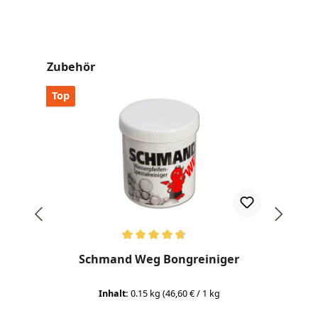
Produktgalerie überspringen
Zubehör
Top
Top
Durchschnittliche Bewertung von 4.77 von 5 Sternen
Dur
Schmand Weg Bongreiniger
Inhalt:
0.15 kg
(46,60 € / 1 kg