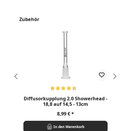
Produktgalerie überspringen
Zubehör
Durchschnittliche Bewertung von 4.5 von 5 Sternen
Dur
Diffusorkupplung 2.0 Showerhead -
B
18,8 auf 14,5 - 13cm
Regulärer Preis:
8,99 €
In den Warenkorb