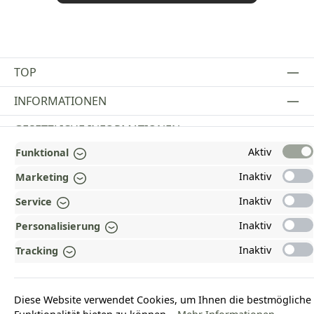
TOP
INFORMATIONEN
GESETZLICHE INFORMATIONEN
Aktiv
Funktional
ZAHLUNGS- UND VERSANDARTEN
Inaktiv
Marketing
AUSGEZEICHNET UND ZERTIFIZIERT!
Inaktiv
Service
WARUM HEAD-SHOP.DE?
Inaktiv
Personalisierung
UNSERE COMMUNITIES
Inaktiv
Tracking
Vertrag widerrufen
Diese Website verwendet Cookies, um Ihnen die bestmögliche