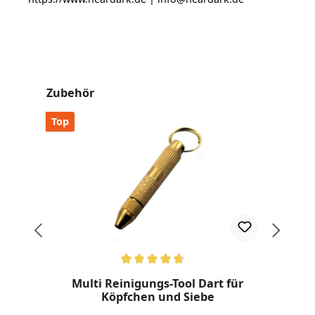
Produktgalerie überspringen
Zubehör
Top
Top
Durchschnittliche Bewertung von 4.8 von 5 Sternen
Dur
Multi Reinigungs-Tool Dart für
R
Köpfchen und Siebe