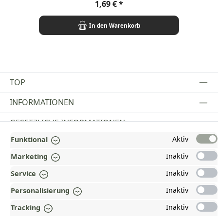
Regulärer Preis:
1,69 €
In den Warenkorb
TOP
INFORMATIONEN
GESETZLICHE INFORMATIONEN
Aktiv
Funktional
ZAHLUNGS- UND VERSANDARTEN
Inaktiv
Marketing
AUSGEZEICHNET UND ZERTIFIZIERT!
Inaktiv
Service
WARUM HEAD-SHOP.DE?
Inaktiv
Personalisierung
UNSERE COMMUNITIES
Inaktiv
Tracking