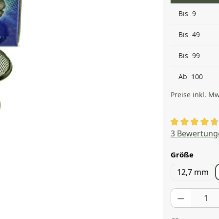
Bis
9
Bis
49
Bis
99
Ab
100
Preise inkl. Mw
Durchschnitt
3 Bewertung
auswä
Größe
12,7 mm
Produkt Anzahl