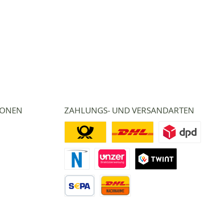
IONEN
ZAHLUNGS- UND VERSANDARTEN
Deutsche Post
DHL
DPD
Novalnet Zahlung
Direktüberweisung
TWINT
Vorkasse Überweisung
Nachnahme