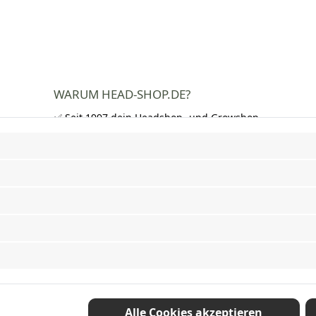
WARUM HEAD-SHOP.DE?
✅ Seit 1997 dein Headshop- und Growshop-
Experte
✅ Über 250.000 zufriedene Kunden in DE,
AT und CH
✅ Kostenloser Versand nach Deutschland
ab 50 €
✅ Schnelle Lieferung und neutrale
Verpackung
✅ Riesige Auswahl an Bongs, Pfeifen,
Papers, Grinder und mehr
Vertrag widerrufen
Alle Cookies akzeptieren