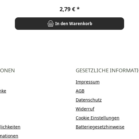
Regulärer Preis:
2,79 €
In den Warenkorb
IONEN
GESETZLICHE INFORMAT
Impressum
nke
AGB
Datenschutz
Widerruf
Cookie Einstellungen
ichkeiten
Batteriegesetzhinweise
mationen