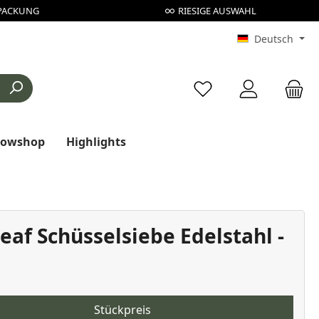
PACKUNG
RIESIGE AUSWAHL
Deutsch
Du hast 0 Produkte au
rowshop
Highlights
eaf Schüsselsiebe Edelstahl -
Stückpreis