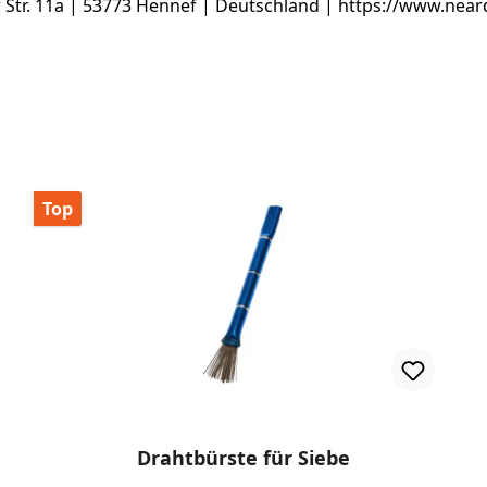
tr. 11a | 53773 Hennef | Deutschland | https://www.near
Top
nen
Drahtbürste für Siebe