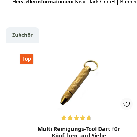
Herstellerinformationen:
Near Dark GmbH | Bonner S
Zubehör
Produktgalerie überspringen
Top
Durchschnittliche Bewertung von 4.8 von 5 Ster
Multi Reinigungs-Tool Dart für
Köpfchen und Siebe