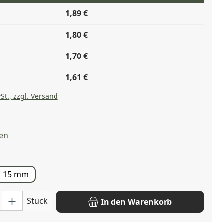
1,89 €
1,80 €
1,70 €
1,61 €
St., zzgl. Versand
liche Bewertung von 4.67 von 5 Sternen
en
hlen
15 mm
: Gib den gewünschten Wert ein oder benutze die Schaltflächen u
Stück
In den Warenkorb