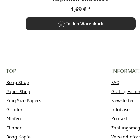
Regulärer Preis:
1,69 €
In den Warenkorb
TOP
INFORMAT
Bong Shop
FAQ
Paper Shop
Gratisgesche
King Size Papers
Newsletter
Grinder
Infobase
Pfeifen
Kontakt
Clipper
Zahlungsmögl
Bong Köpfe
Versandinfor