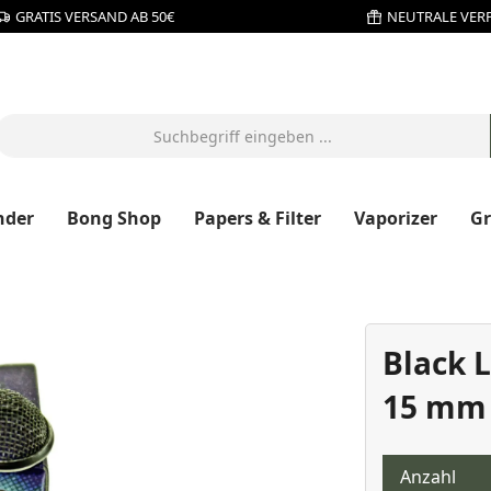
GRATIS VERSAND AB 50€
NEUTRALE VER
nder
Bong Shop
Papers & Filter
Vaporizer
G
Black L
15 mm
Anzahl