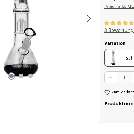
Preise inkl. Mw
Durchschnitt
3 Bewertung
aus
Variation
sch
Produkt Anzahl
Zum Merkzett
Produktnu