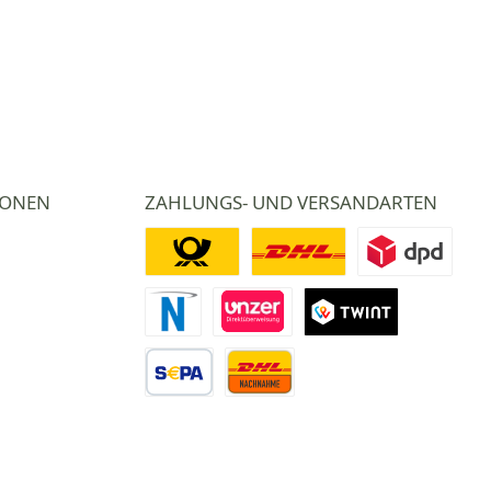
IONEN
ZAHLUNGS- UND VERSANDARTEN
Deutsche Post
DHL
DPD
Novalnet Zahlung
Direktüberweisung
TWINT
Vorkasse Überweisung
Nachnahme