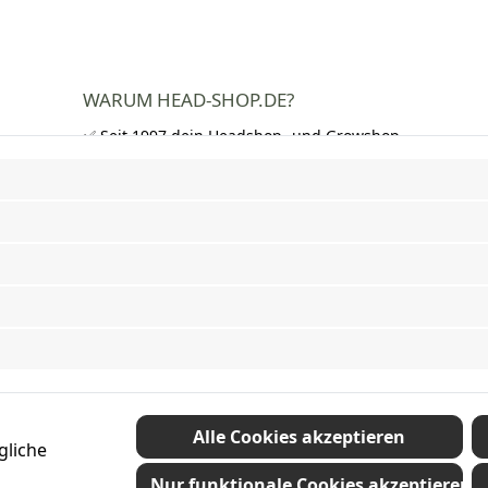
WARUM HEAD-SHOP.DE?
✅ Seit 1997 dein Headshop- und Growshop-
Experte
✅ Über 250.000 zufriedene Kunden in DE,
AT und CH
✅ Kostenloser Versand nach Deutschland
ab 50 €
✅ Schnelle Lieferung und neutrale
Verpackung
✅ Riesige Auswahl an Bongs, Pfeifen,
Papers, Grinder und mehr
Vertrag widerrufen
Alle Cookies akzeptieren
gliche
Nur funktionale Cookies akzeptieren