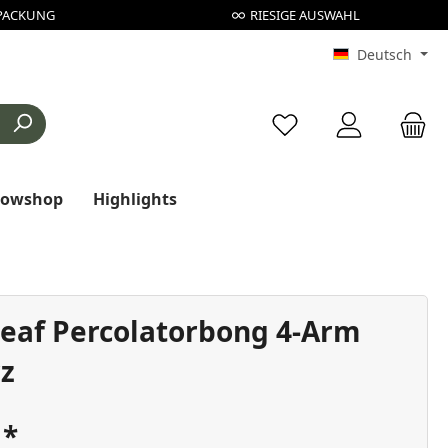
PACKUNG
RIESIGE AUSWAHL
Deutsch
Du hast 0 Produkte au
rowshop
Highlights
Leaf Percolatorbong 4-Arm
z
€