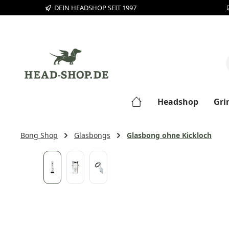
DEIN HEADSHOP SEIT 1997
m Hauptinhalt springen
Zur Suche springen
Zur Hauptnavigation springen
Headshop
Gri
Bong Shop
Glasbongs
Glasbong ohne Kickloch
Bildergalerie überspringen