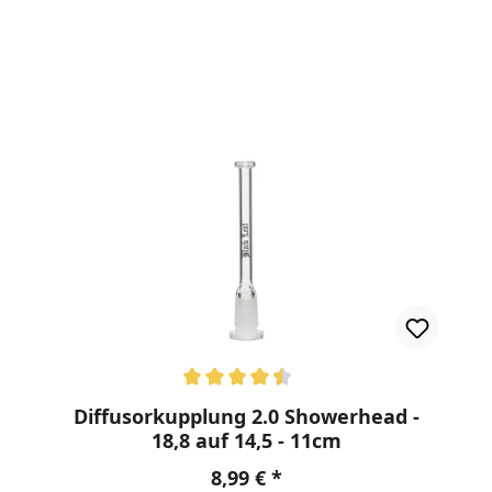
nen
Durchschnittliche Bewertung von 4.5 von 5 Sternen
Diffusorkupplung 2.0 Showerhead -
18,8 auf 14,5 - 11cm
Regulärer Preis:
8,99 €