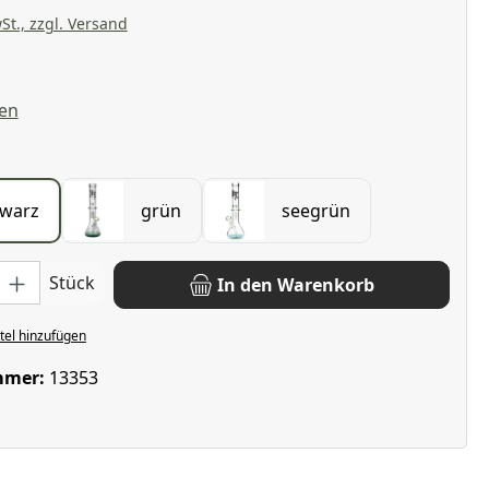
St., zzgl. Versand
liche Bewertung von 4.67 von 5 Sternen
en
wählen
warz
grün
seegrün
: Gib den gewünschten Wert ein oder benutze die Schaltflächen u
Stück
In den Warenkorb
el hinzufügen
mmer:
13353