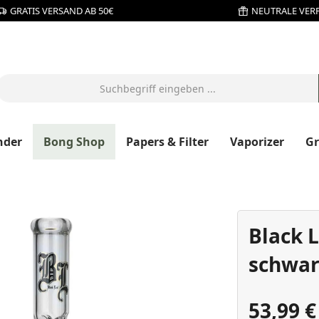
GRATIS VERSAND AB 50€
NEUTRALE VER
nder
Bong Shop
Papers & Filter
Vaporizer
G
Black 
schwar
53,99 