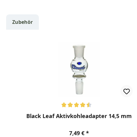
Zubehör
Produktgalerie überspringen
Durchschnittliche Bewertung von 4.5 von 5 Ster
Black Leaf Aktivkohleadapter 14,5 mm
Regulärer Preis:
7,49 €