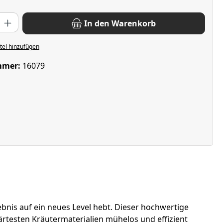
: Gib den gewünschten Wert ein oder benutze die Schaltflächen u
In den Warenkorb
el hinzufügen
mmer:
16079
ebnis auf ein neues Level hebt. Dieser hochwertige
ärtesten Kräutermaterialien mühelos und effizient