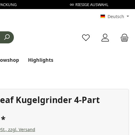
PACKUNG
RIESIGE AUSWAHL
Deutsch
Du hast 0 Produkte au
rowshop
Highlights
Leaf Kugelgrinder 4-Part
€
St., zzgl. Versand