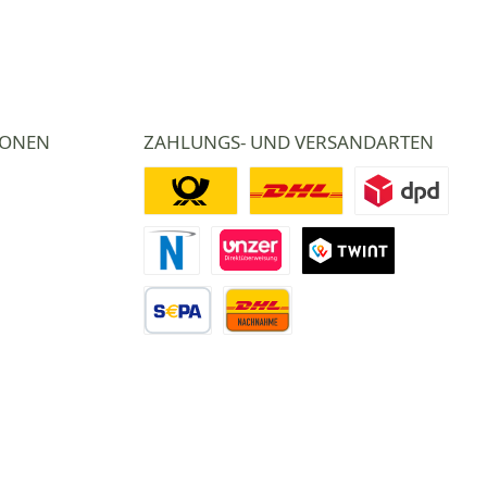
IONEN
ZAHLUNGS- UND VERSANDARTEN
Deutsche Post
DHL
DPD
Novalnet Zahlung
Direktüberweisung
TWINT
Vorkasse Überweisung
Nachnahme