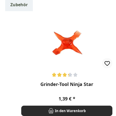
Zubehör
Produktgalerie überspringen
Durchschnittliche Bewertung von 3.2 von 5 Ster
Grinder-Tool Ninja Star
Regulärer Preis:
1,39 €
In den Warenkorb