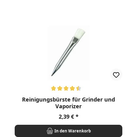
nen
Durchschnittliche Bewertung von 4.6 von 5 Sternen
Reinigungsbürste für Grinder und
Vaporizer
Regulärer Preis:
2,39 €
In den Warenkorb