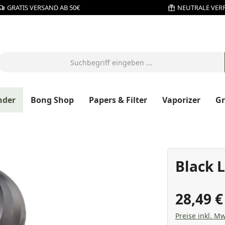
GRATIS VERSAND AB 50€
NEUTRALE VER
nder
Bong Shop
Papers & Filter
Vaporizer
G
Black 
28,49 
Preise inkl. Mw