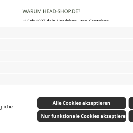
WARUM HEAD-SHOP.DE?
✅ Seit 1997 dein Headshop- und Growshop-
Experte
✅ Über 250.000 zufriedene Kunden in DE,
AT und CH
✅ Kostenloser Versand nach Deutschland
ab 50 €
✅ Schnelle Lieferung und neutrale
Verpackung
✅ Riesige Auswahl an Bongs, Pfeifen,
Papers, Grinder und mehr
Vertrag widerrufen
Alle Cookies akzeptieren
gliche
Nur funktionale Cookies akzeptieren
etzl. Mehrwertsteuer zzgl.
Versandkosten
und ggf. Nachnahmegebühren, wenn nic
© 2026 Plamundo GmbH - Alle Rechte vorbehalten. Theme by
ThemeWare®