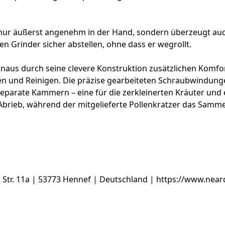
t nur äußerst angenehm in der Hand, sondern überzeugt auch
en Grinder sicher abstellen, ohne dass er wegrollt.
r hinaus durch seine clevere Konstruktion zusätzlichen Kom
en und Reinigen. Die präzise gearbeiteten Schraubwindung
parate Kammern – eine für die zerkleinerten Kräuter und ei
Abrieb, während der mitgelieferte Pollenkratzer das Sammel
tr. 11a | 53773 Hennef | Deutschland | https://www.near