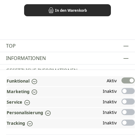
In den Warenkorb
TOP
INFORMATIONEN
GESETZLICHE INFORMATIONEN
Aktiv
Funktional
ZAHLUNGS- UND VERSANDARTEN
Inaktiv
Marketing
AUSGEZEICHNET UND ZERTIFIZIERT!
Inaktiv
Service
WARUM HEAD-SHOP.DE?
Inaktiv
Personalisierung
UNSERE COMMUNITIES
Inaktiv
Tracking