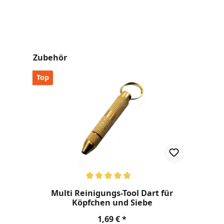
Produktgalerie überspringen
Zubehör
Top
Durchschnittliche Bewertung von 4.8 von 5 Sternen
Multi Reinigungs-Tool Dart für
Köpfchen und Siebe
Regulärer Preis:
1,69 €