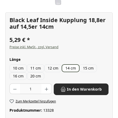
Black Leaf Inside Kupplung 18,8er
auf 14,5er 14cm
5,29 €
Preise inkl. MwSt., zzgl. Versand
auswählen
Länge
10 cm
11 cm
12 cm
14 cm
15 cm
16 cm
20 cm
Produkt Anzahl: Gib den gewünschten Wert ein oder benutze die Scha
In den Warenkorb
Zum Merkzettel hinzufügen
Produktnummer:
13328