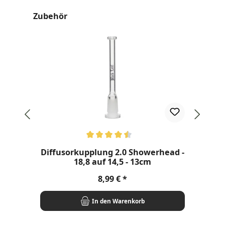
Produktgalerie überspringen
Zubehör
Durchschnittliche Bewertung von 4.5 von 5 Sternen
Diffusorkupplung 2.0 Showerhead -
B
18,8 auf 14,5 - 13cm
Regulärer Preis:
8,99 €
In den Warenkorb