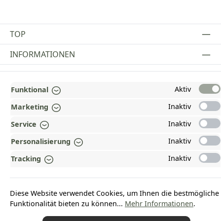
TOP
INFORMATIONEN
GESETZLICHE INFORMATIONEN
Aktiv
Funktional
ZAHLUNGS- UND VERSANDARTEN
Inaktiv
Marketing
AUSGEZEICHNET UND ZERTIFIZIERT!
Inaktiv
Service
WARUM HEAD-SHOP.DE?
Inaktiv
Personalisierung
UNSERE COMMUNITIES
Inaktiv
Tracking
Vertrag widerrufen
Diese Website verwendet Cookies, um Ihnen die bestmögliche
Funktionalität bieten zu können...
Mehr Informationen
.