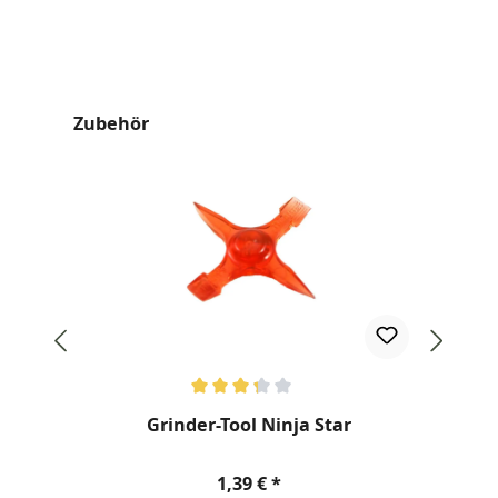
Produktgalerie überspringen
Zubehör
Durchschnittliche Bewertung von 3.2 von 5 Sternen
Dur
Grinder-Tool Ninja Star
R
Regulärer Preis:
1,39 €