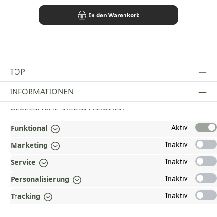
In den Warenkorb
TOP
INFORMATIONEN
GESETZLICHE INFORMATIONEN
Aktiv
Funktional
ZAHLUNGS- UND VERSANDARTEN
Inaktiv
Marketing
AUSGEZEICHNET UND ZERTIFIZIERT!
Inaktiv
Service
WARUM HEAD-SHOP.DE?
Inaktiv
Personalisierung
UNSERE COMMUNITIES
Inaktiv
Tracking