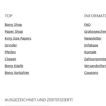
TOP
INFORMAT
Bong Shop
FAQ
Paper Shop
Gratisgesche
King Size Papers
Newsletter
Grinder
Infobase
Pfeifen
Kontakt
Clipper
Zahlungsmögl
Bong Köpfe
Versandinfor
Bong Vorkühler
Coupons
AUSGEZEICHNET UND ZERTIFIZIERT!