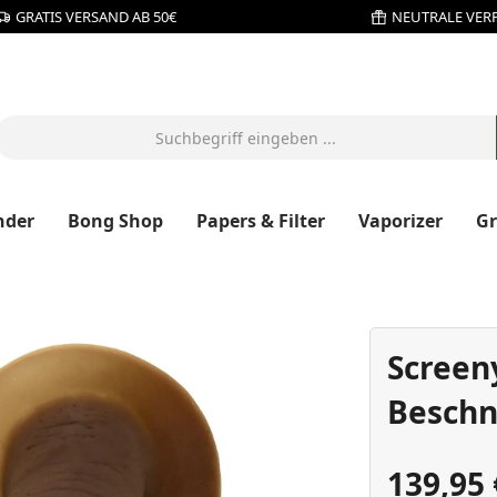
GRATIS VERSAND AB 50€
NEUTRALE VER
nder
Bong Shop
Papers & Filter
Vaporizer
G
Screen
Beschn
139,95