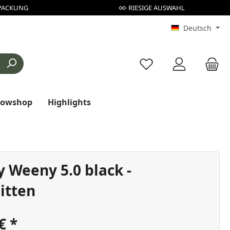
PACKUNG
RIESIGE AUSWAHL
Deutsch
Du hast 0 Produkte au
rowshop
Highlights
y Weeny 5.0 black -
itten
 €