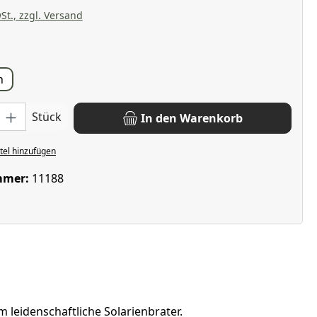
St., zzgl. Versand
len
n
: Gib den gewünschten Wert ein oder benutze die Schaltflächen u
Stück
In den Warenkorb
el hinzufügen
mmer:
11188
m leidenschaftliche Solarienbrater.