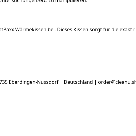
Untersuchungen/etc. zu manipulieren.
atPaxx Wärmekissen bei. Dieses Kissen sorgt für die exakt
71735 Eberdingen-Nussdorf | Deutschland | order@cleanu.s