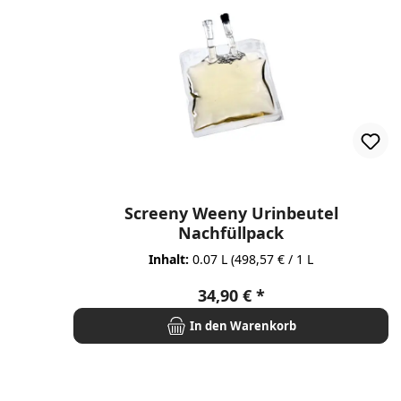
Screeny Weeny Urinbeutel
Nachfüllpack
Inhalt:
0.07 L
(498,57 € / 1 L
Regulärer Preis:
34,90 €
In den Warenkorb