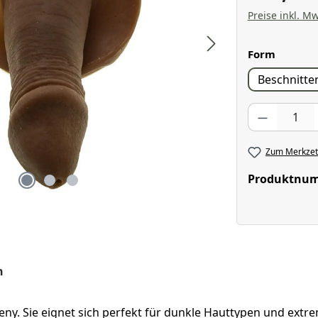
Preise inkl. Mw
auswäh
Form
Beschnitte
Produkt Anzahl
Zum Merkzett
Produktnu
n
eny. Sie eignet sich perfekt für dunkle Hauttypen und extre