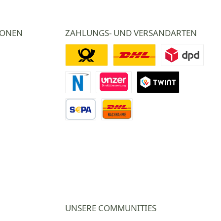
IONEN
ZAHLUNGS- UND VERSANDARTEN
Deutsche Post
DHL
DPD
Novalnet Zahlung
Direktüberweisung
TWINT
Vorkasse Überweisung
Nachnahme
UNSERE COMMUNITIES