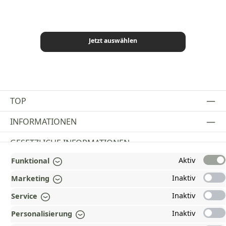
Jetzt auswählen
TOP
INFORMATIONEN
GESETZLICHE INFORMATIONEN
Aktiv
Funktional
ZAHLUNGS- UND VERSANDARTEN
Inaktiv
Marketing
AUSGEZEICHNET UND ZERTIFIZIERT!
Inaktiv
Service
WARUM HEAD-SHOP.DE?
Inaktiv
Personalisierung
UNSERE COMMUNITIES