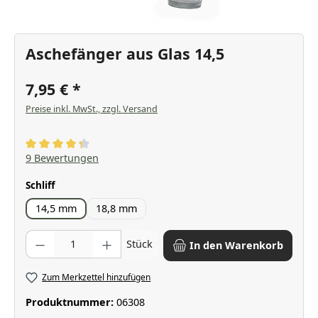
Aschefänger aus Glas 14,5
7,95 €
Preise inkl. MwSt., zzgl. Versand
Durchschnittliche Bewertung von 4.33 von 5 Sternen
9 Bewertungen
auswählen
Schliff
14,5 mm
18,8 mm
Produkt Anzahl: Gib den gewünschten Wert ein oder benutze die Scha
Stück
In den Warenkorb
Zum Merkzettel hinzufügen
Produktnummer:
06308