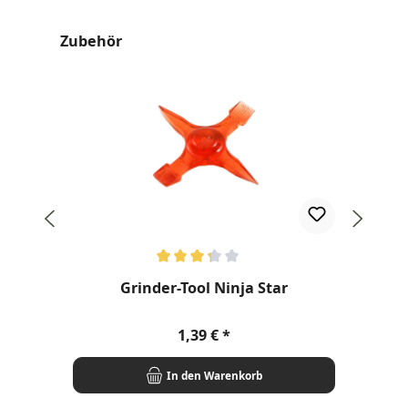
Produktgalerie überspringen
Zubehör
Durchschnittliche Bewertung von 3.2 von 5 Sternen
Dur
Grinder-Tool Ninja Star
R
Regulärer Preis:
1,39 €
In den Warenkorb