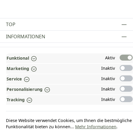
TOP
INFORMATIONEN
GESETZLICHE INFORMATIONEN
Aktiv
Funktional
ZAHLUNGS- UND VERSANDARTEN
Inaktiv
Marketing
AUSGEZEICHNET UND ZERTIFIZIERT!
Inaktiv
Service
WARUM HEAD-SHOP.DE?
Inaktiv
Personalisierung
UNSERE COMMUNITIES
Inaktiv
Tracking
Vertrag widerrufen
Diese Website verwendet Cookies, um Ihnen die bestmögliche
Funktionalität bieten zu können...
Mehr Informationen
.