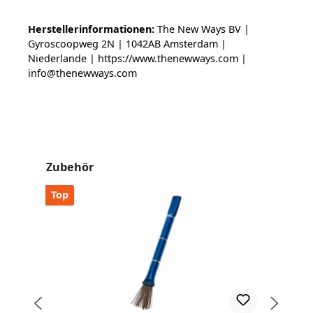
Herstellerinformationen:
The New Ways BV |
Gyroscoopweg 2N | 1042AB Amsterdam |
Niederlande | https://www.thenewways.com |
info@thenewways.com
Produktgalerie überspringen
Zubehör
Top
Top