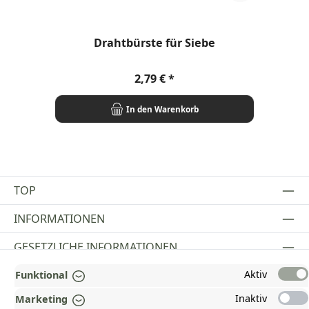
Dur
Drahtbürste für Siebe
Regulärer Preis:
2,79 €
In den Warenkorb
TOP
INFORMATIONEN
GESETZLICHE INFORMATIONEN
Aktiv
ZAHLUNGS- UND VERSANDARTEN
Funktional
Inaktiv
Marketing
AUSGEZEICHNET UND ZERTIFIZIERT!