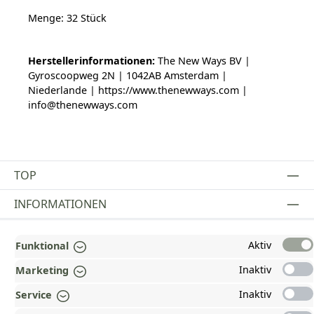
Menge: 32 Stück
Herstellerinformationen:
The New Ways BV |
Gyroscoopweg 2N | 1042AB Amsterdam |
Niederlande | https://www.thenewways.com |
info@thenewways.com
TOP
INFORMATIONEN
GESETZLICHE INFORMATIONEN
Aktiv
Funktional
ZAHLUNGS- UND VERSANDARTEN
Inaktiv
Marketing
AUSGEZEICHNET UND ZERTIFIZIERT!
Inaktiv
Service