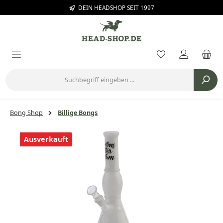
DEIN HEADSHOP SEIT 1997
Zum Hauptinhalt springen
Du hast 0 Prod
Bong Shop
Billige Bongs
Bildergalerie überspringen
Ausverkauft