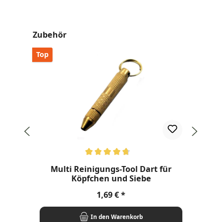
Produktgalerie überspringen
Zubehör
Top
Durchschnittliche Bewertung von 4.8 von 5 Sternen
Dur
Multi Reinigungs-Tool Dart für
Köpfchen und Siebe
Regulärer Preis:
1,69 €
In den Warenkorb