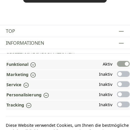
TOP
INFORMATIONEN
GESETZLICHE INFORMATIONEN
Aktiv
Funktional
ZAHLUNGS- UND VERSANDARTEN
Inaktiv
Marketing
AUSGEZEICHNET UND ZERTIFIZIERT!
Inaktiv
Service
WARUM HEAD-SHOP.DE?
Inaktiv
Personalisierung
UNSERE COMMUNITIES
Inaktiv
Tracking
Vertrag widerrufen
Diese Website verwendet Cookies, um Ihnen die bestmögliche