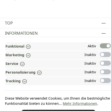
TOP
INFORMATIONEN
GESETZLICHE INFORMATIONEN
Aktiv
Funktional
ZAHLUNGS- UND VERSANDARTEN
Inaktiv
Marketing
Inaktiv
AUSGEZEICHNET UND ZERTIFIZIERT!
Service
Inaktiv
Personalisierung
WARUM HEAD-SHOP.DE?
Inaktiv
Tracking
UNSERE COMMUNITIES
Diese Website verwendet Cookies, um Ihnen die bestmögliche
Vertrag widerrufen
Funktionalität bieten zu können...
Mehr Informationen
.