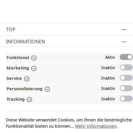
TOP
INFORMATIONEN
GESETZLICHE INFORMATIONEN
Aktiv
Funktional
ZAHLUNGS- UND VERSANDARTEN
Inaktiv
Marketing
AUSGEZEICHNET UND ZERTIFIZIERT!
Inaktiv
Service
Inaktiv
Personalisierung
WARUM HEAD-SHOP.DE?
Inaktiv
Tracking
UNSERE COMMUNITIES
Diese Website verwendet Cookies, um Ihnen die bestmögliche
Vertrag widerrufen
Funktionalität bieten zu können...
Mehr Informationen
.