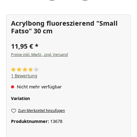
Acrylbong fluoreszierend "Small
Fatso" 30 cm
11,95 €
Preise inkl. MwSt., zzgl. Versand
Durchschnittliche Bewertung von 4 von 5 Sternen
1 Bewertung
Nicht mehr verfügbar
auswählen
Variation
Zum Merkzettel hinzufügen
Produktnummer:
13678